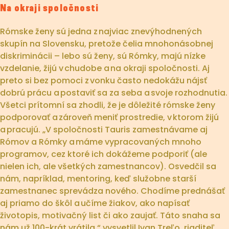
Na okraji spoločnosti
Rómske ženy sú jedna z najviac znevýhodnených
skupín na Slovensku, pretože čelia mnohonásobnej
diskriminácii – lebo sú ženy, sú Rómky, majú nízke
vzdelanie, žijú v chudobe a na okraji spoločnosti. Aj
preto si bez pomoci z vonku často nedokážu nájsť
dobrú prácu a postaviť sa za seba a svoje rozhodnutia.
Všetci prítomní sa zhodli, že je dôležité rómske ženy
podporovať a zároveň meniť prostredie, v ktorom žijú
a pracujú. „V spoločnosti Tauris zamestnávame aj
Rómov a Rómky a máme vypracovaných mnoho
programov, cez ktoré ich dokážeme podporiť (ale
nielen ich, ale všetkých zamestnancov). Osvedčil sa
nám, napríklad, mentoring, keď služobne starší
zamestnanec sprevádza nového. Chodíme prednášať
aj priamo do škôl a učíme žiakov, ako napísať
životopis, motivačný list či ako zaujať. Táto snaha sa
nám už 100-krát vrátila,“ vysvetlil Ivan Treľo, riaditeľ