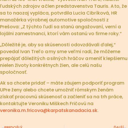
ľudských zdrojov a člen predstavenstva Tauris. A to, že
sa to naozaj vypláca, potvrdila Lucia Cibríková, HR
manažérka výrobnej automotive spoločnosti z
Prešova: „Z týchto ľudí sa stanú angažovaní, verní a
lojálni zamestnanci, ktorí vám ostanú vo firme roky.“
„Dôležité je, aby sa skúsenosti odovzdávali ďalej,“
povedal Ivan Treľo a my sme veľmi radi, že môžeme
prepájať dôležitých a silných hráčov a meniť k lepšiemu
nielen životy konkrétnych žien, ale celú našu
spoločnosť.
Ak sa chcete pridať – máte záujem podporiť program
UPre ženy alebo chcete umožniť rómskym ženám
získať pracovnú skúsenosť a začleniť sa na trh práce,
kontaktujte Veroniku Miškech Fričovú na
veronika.m.fricova@karpatskanadacia.sk
.
PREDOŠLÝ
ĎALŠÍ