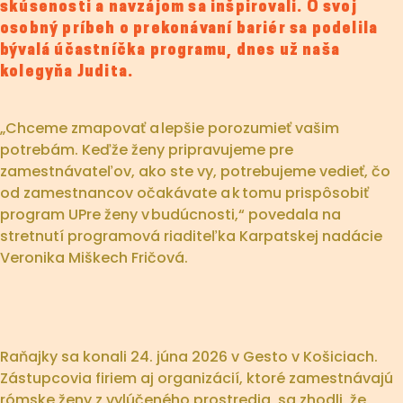
skúsenosti a navzájom sa inšpirovali. O svoj
osobný príbeh o prekonávaní bariér sa podelila
bývalá účastníčka programu, dnes už naša
kolegyňa Judita.
„Chceme zmapovať a lepšie porozumieť vašim
potrebám. Keďže ženy pripravujeme pre
zamestnávateľov, ako ste vy, potrebujeme vedieť, čo
od zamestnancov očakávate a k tomu prispôsobiť
program UPre ženy v budúcnosti,“ povedala na
stretnutí programová riaditeľka Karpatskej nadácie
Veronika Miškech Fričová.
Raňajky sa konali 24. júna 2026 v Gesto v Košiciach.
Zástupcovia firiem aj organizácií, ktoré zamestnávajú
rómske ženy z vylúčeného prostredia, sa zhodli, že