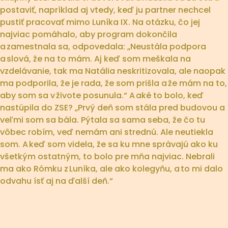
postaviť, napríklad aj vtedy, keď ju partner nechcel
pustiť pracovať mimo Luníka IX. Na otázku, čo jej
najviac pomáhalo, aby program dokončila
a zamestnala sa, odpovedala: „Neustála podpora
a slová, že na to mám. Aj keď som meškala na
vzdelávanie, tak ma Natália neskritizovala, ale naopak
ma podporila, že je rada, že som prišla a že mám na to,
aby som sa v živote posunula.“ A aké to bolo, keď
nastúpila do ZSE? „Prvý deň som stála pred budovou a
veľmi som sa bála. Pýtala sa sama seba, že čo tu
vôbec robím, veď nemám ani strednú. Ale neutiekla
som. A keď som videla, že sa ku mne správajú ako ku
všetkým ostatným, to bolo pre mňa najviac. Nebrali
ma ako Rómku z Luníka, ale ako kolegyňu, a to mi dalo
odvahu ísť aj na ďalší deň.“