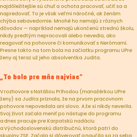
najdôležitejšie sú chuť a ochota pracovať, učiť sa a
napredovať. To je však veľmi náročné, ak ženám
chýba sebavedomie. Mnohé ho nemajú z rôznych
dôvodov — napríklad nemajú ukončenú strednú školu,
nikdy predtým nepracovali alebo nevedia, ako
reagovať na pohovore či komunikovať s Nerómami.
Presne takto na tom bola na začiatku programu UPre
ženy aj teraz už jeho absolventka Judita.
„To bolo pre mňa najviac“
V rozhovore s Natáliou Príhodou (manažérkou UPre
ženy) sa Judita priznala, že na prvom pracovnom
pohovore nepovedala ani slovo. A že si nikdy neverila.
Svoj život začala meniť po nástupe do programu
a dnes pracuje pre Karpatskú nadáciu
a Východoslovenskú distribučnú, ktorá patrí do
skupiny ZSE. Začala si dôverovať a naučila sa za seba