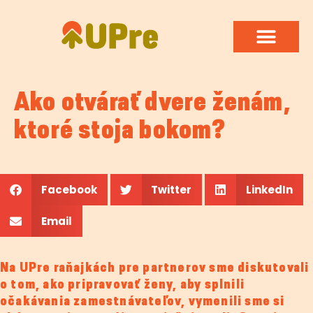
Ako otvárať dvere ženám,
ktoré stoja bokom?
Facebook
Twitter
LinkedIn
Email
Na UPre raňajkách pre partnerov sme diskutovali
o tom, ako pripravovať ženy, aby splnili
očakávania zamestnávateľov, vymenili sme si