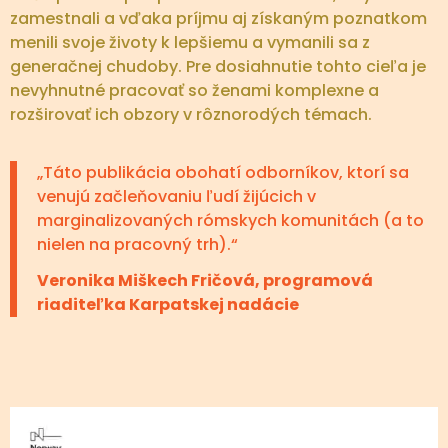
zamestnali a vďaka príjmu aj získaným poznatkom
menili svoje životy k lepšiemu a vymanili sa z
generačnej chudoby. Pre dosiahnutie tohto cieľa je
nevyhnutné pracovať so ženami komplexne a
rozširovať ich obzory v rôznorodých témach.
„Táto publikácia obohatí odborníkov, ktorí sa
venujú začleňovaniu ľudí žijúcich v
marginalizovaných rómskych komunitách (a to
nielen na pracovný trh).“
Veronika Miškech Fričová, programová
riaditeľka Karpatskej nadácie