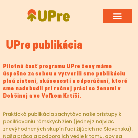
UPre publikácia
Pilotnú časť programu UPre ženy máme
úspešne za sebou a vytvorili sme publikáciu
plnú zistení, skúseností a odporúčaní, ktoré
sme nadobudli pri ročnej práci so ženami v
Dobšinej a vo Veľkom Krtíši.
Praktická publikácia zachytáva naše prístupy k
posilňovaniu rómskych žien (jednej z najviac
znevýhodnených skupín ľudí žijúcich na Slovensku).
Naša práca a podpora ich vedie k tomu, aby sa